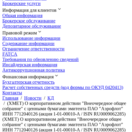
Брокерские услуги
Информация для клиентов
Общая информация
Брокерское обслуживание
Депозитарное обслуживание
Правовой режим
Использование информации
Содержание информации
Ограничение ответственности
FATCA
Требования по обновлению сведений
Инсайдерская информация
Антикоррупционная политика
Финансовая информация
Бухгалтерская отчетность
Расчет собственных средств (код формы по ОКУД 0420413)
Контакты
Главная
/
Новости
/
КД
/
(XMET) О корпоративном действии "Внеочередное общее
собрание" с ценными бумагами эмитента ПАО "Аэрофлот"
ИНН 7712040126 (акция 1-01-00010-A / ISIN RU0009062285)
(XMET) О корпоративном действии "Внеочередное общее
собрание" с ценными бумагами эмитента ПАО "Аэрофлот"
ИНН 7712040126 (акция 1-01-00010-A / ISIN RU0009062285)