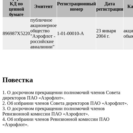
КД по
Регистрационный
Дата
Эмитент
Ка
ценной
номер
регистрации
бумаге
публичное
акционерное
общество
23 января
акц
896987X5220
1-01-00010-A
"Аэрофлот -
2004 г.
обы
российские
авиалинии"
Повестка
1. О досрочном прекращении полномочий членов Совета
директоров ПАО «Аэрофлот».
2. Об избрании членов Совета директоров ПАО «Аэрофлот».
3. О досрочном прекращении полномочий членов
Ревизионной комиссии ПАО «Аэрофлот».
4. Об избрании членов Ревизионной комиссии ПАО
«Аэрофлот».