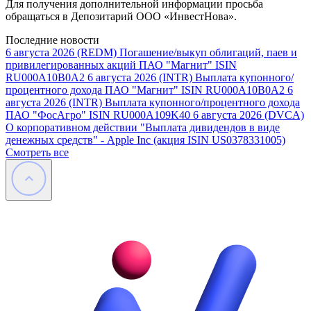
Для получения дополнительной информации просьба
обращаться в Депозитарий ООО «ИнвестНова».
Последние новости
6 августа 2026
(REDM) Погашение/выкуп облигаций, паев и
привилегированных акций ПАО "Магнит" ISIN
RU000A10B0A2
6 августа 2026
(INTR) Выплата купонного/
процентного дохода ПАО "Магнит" ISIN RU000A10B0A2
6
августа 2026
(INTR) Выплата купонного/процентного дохода
ПАО "ФосАгро" ISIN RU000A109K40
6 августа 2026
(DVCA)
О корпоративном действии "Выплата дивидендов в виде
денежных средств" - Apple Inc (акция ISIN US0378331005)
Смотреть все