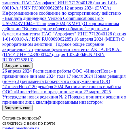
эмитента ПАО "Аэрофлот" ИНН 7712040126 (акция 1-01-
00010-A / ISIN RU0009062285)
12 апреля 2024
(DVCA)
Информационное сообщение по корпоративному действию
«Выплата дивидендов Verizon Communications ISIN
US92343V1044»
15 апреля 2024
(XMET) О корпоративном
действии "Внеочередное общее собрание" с ценными
бумагами эмитента ПАО "Аэрофлот" ИНН 7712040126 (акция
1-01-00010-A / ISIN RU0009062285)
16 апреля 2024
(MEET) О
корпоративном действии "Годовое общее собрание
акционеров" с ценными бумагами эмитента АК "АЛРОСА"
(ПАО) ИНН 1433000147 (акция 1-03-40046-N / ISIN
RU0007252813)
Загрузить еще
26 апреля 2024
Расписание работы ООО «ИнвестНова» в
праздничные дни мая 2024 года
17 июля 2024
Новая редакция
(номер 3) регламента брокерского обслуживания ООО
"ИнвестНова"
20 декабря 2024
Расписание торгов и работы
ООО «ИнвестНова» в праздничные дни
27 марта 2025
Утверждена новая редакция № 2 Порядка принятия решения о
признании лица квалифицированным инвестором
Загрузить еще
Остались вопросы?
свяжитесь с нами по почте
mail@investnova.ru